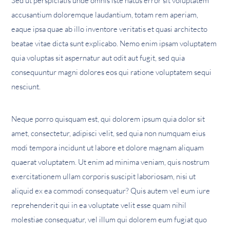
Sed ut perspiciatis unde omnis iste natus error sit voluptatem
accusantium doloremque laudantium, totam rem aperiam,
eaque ipsa quae ab illo inventore veritatis et quasi architecto
beatae vitae dicta sunt explicabo. Nemo enim ipsam voluptatem
quia voluptas sit aspernatur aut odit aut fugit, sed quia
consequuntur magni dolores eos qui ratione voluptatem sequi
nesciunt.
Neque porro quisquam est, qui dolorem ipsum quia dolor sit
amet, consectetur, adipisci velit, sed quia non numquam eius
modi tempora incidunt ut labore et dolore magnam aliquam
quaerat voluptatem. Ut enim ad minima veniam, quis nostrum
exercitationem ullam corporis suscipit laboriosam, nisi ut
aliquid ex ea commodi consequatur? Quis autem vel eum iure
reprehenderit qui in ea voluptate velit esse quam nihil
molestiae consequatur, vel illum qui dolorem eum fugiat quo